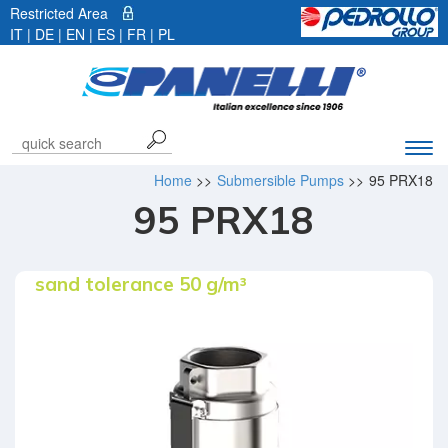
Restricted Area
IT
|
DE
| EN |
ES
|
FR
|
PL
Exp
navi
Home
>>
Submersible Pumps
>>
95 PRX18
bar
95 PRX18
sand tolerance 50 g/m³