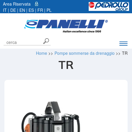
Area Riservata
IT |
DE
|
EN
|
ES
|
FR
|
PL
Espa
barr
Home
>>
Pompe sommerse da drenaggio
>>
TR
di
TR
navi