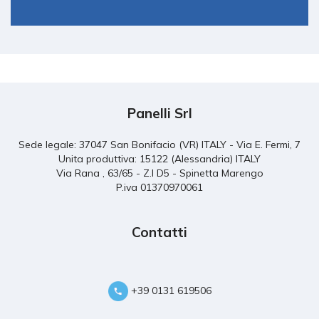
Panelli Srl
Sede legale: 37047 San Bonifacio (VR) ITALY - Via E. Fermi, 7
Unita produttiva: 15122 (Alessandria) ITALY
Via Rana , 63/65 - Z.I D5 - Spinetta Marengo
P.iva 01370970061
Contatti
+39 0131 619506