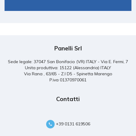
Panelli Srl
Sede legale: 37047 San Bonifacio (VR) ITALY - Via E. Fermi, 7
Unita produttiva: 15122 (Alessandria) ITALY
Via Rana , 63/65 - Z.I D5 - Spinetta Marengo
P.iva 01370970061
Contatti
+39 0131 619506