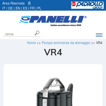
Area Riservata
IT |
DE
|
EN
|
ES
|
FR
|
PL
Espa
barr
Home
>>
Pompe sommerse da drenaggio
>>
VR4
di
VR4
navi