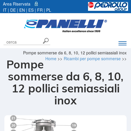
Area Riservata
IT |
DE
|
EN
|
ES
|
FR
|
PL
Espa
barr
Pompe sommerse da 6, 8, 10, 12 pollici semiassiali inox
di
Home
>>
Ricambi per pompe sommerse
>>
Pompe
navi
sommerse da 6, 8, 10,
12 pollici semiassiali
inox