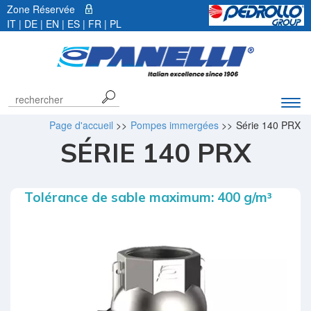
Zone Réservée
IT
|
DE
|
EN
|
ES
| FR |
PL
Déve
la
Page d'accueil
>>
Pompes immergées
>>
Série 140 PRX
barr
SÉRIE 140 PRX
de
navi
Tolérance de sable maximum: 400 g/m³