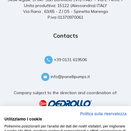
Unita produttiva: 15122 (Alessandria) ITALY
Via Rana , 63/65 - Z.I D5 - Spinetta Marengo
P.iva 01370970061
Contacts
+39 0131 619506
info@panellipumps.it
Company subject to the direction and coordination of:
Politica sulla riservatezza
Utilizziamo i cookie
Potremmo posizionarli per l'analisi dei dati dei nostri visitatori, per migliorare
il nostro sito Web, mostrare contenuti personalizzati e offrirti un'esperienza di