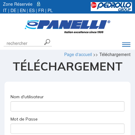
Zone Réservée
IT
|
DE
|
EN
|
ES
| FR |
PL
Déve
la
Page d'accueil
>>
Téléchargement
barr
TÉLÉCHARGEMENT
de
navi
Nom d'utilisateur
Mot de Passe