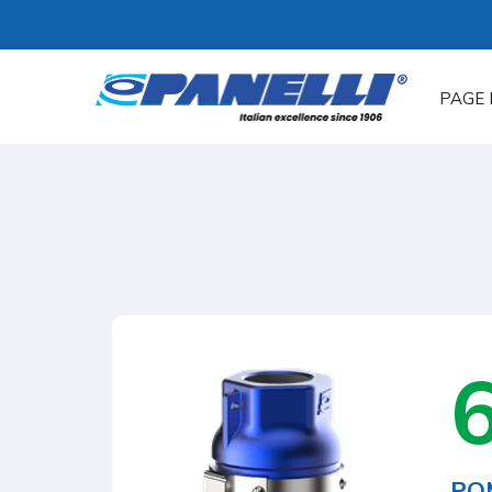
PAGE 
6
PO