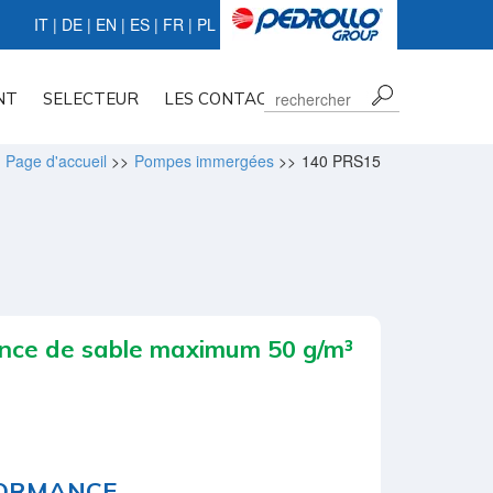
IT
|
DE
|
EN
|
ES
| FR |
PL
NT
SELECTEUR
LES CONTACTS
Page d'accueil
>>
Pompes immergées
>>
140 PRS15
nce de sable maximum 50 g/m³
FORMANCE