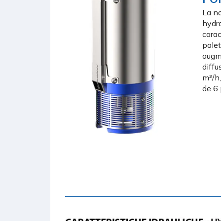
La no
hydra
carac
palet
augm
diffu
m³/h,
de 6 