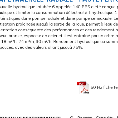
uvelle hydraulique intubée 6 appelée 140 PRS a été conçue p
ulique et limiter la consommation délectricité. Lhydraulique 
téristiques dune pompe radiale et dune pompe semiaxiale. Le
tisation prolongée jusquà la sortie de la roue, permet à leau d
entation conséquente des performances et des rendement hyd
seur, bronze, espaceur en acier et il est entraîné par un arbre
 18 m³/h, 24 m³/h, 30 m³/h. Rendement hydraulique au sommet
pouces, avec des valeurs allant jusquà 75%.
50 Hz fiche t